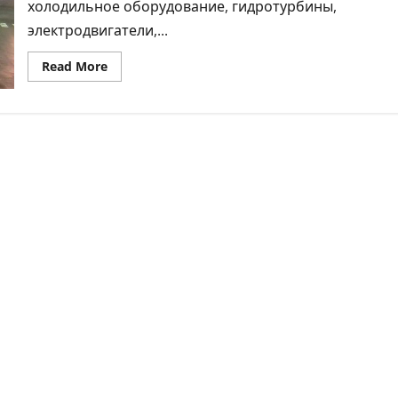
холодильное оборудование, гидротурбины,
электродвигатели,...
Read
Read More
more
about
Как
перевезти
промышленное
оборудование
￼