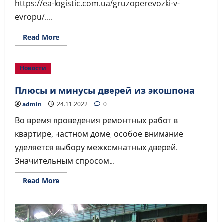
https://ea-logistic.com.ua/gruzoperevozki-v-
evropu/....
Read
Read More
more
about
Эффективные
Автоперевозки
Новости
в
Европу
с
Плюсы и минусы дверей из экошпона
EA-
LOGISTIC
admin
24.11.2022
0
Во время проведения ремонтных работ в
квартире, частном доме, особое внимание
уделяется выбору межкомнатных дверей.
Значительным спросом...
Read
Read More
more
about
Плюсы
и
минусы
дверей