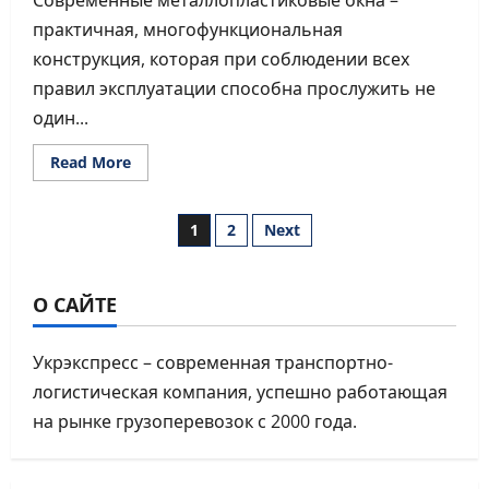
практичная, многофункциональная
конструкция, которая при соблюдении всех
правил эксплуатации способна прослужить не
один...
Read
Read More
more
about
Ремонт
Posts
окон:
1
2
Next
быстро,
надежно
pagination
и
с
гарантией
О САЙТЕ
Укрэкспресс – современная транспортно-
логистическая компания, успешно работающая
на рынке грузоперевозок с 2000 года.