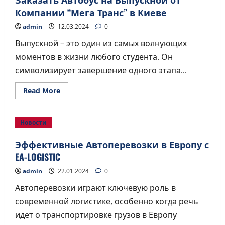
моменты
для
Компании “Мега Транс” в Киеве
быстрой
и
admin
12.03.2024
0
безопасной
перевозки
Выпускной – это один из самых волнующих
моментов в жизни любого студента. Он
символизирует завершение одного этапа...
Read
Read More
more
about
Заказать
Автобус
Новости
на
Выпускной
от
Эффективные Автоперевозки в Европу с
Компании
“Мега
EA-LOGISTIC
Транс”
в
admin
22.01.2024
0
Киеве
Автоперевозки играют ключевую роль в
современной логистике, особенно когда речь
идет о транспортировке грузов в Европу