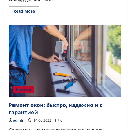
Read
Read More
more
about
Почему
стоит
купить
калауд
для
кальяна
Новости
Ремонт окон: быстро, надежно и с
гарантией
admin
14.06.2022
0
Современные металлопластиковые окна –