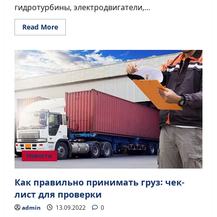
гидротурбины, электродвигатели,...
Read
Read More
more
about
Как
перевезти
промышленное
оборудование
￼
Новости
Как правильно принимать груз: чек-
лист для проверки
admin
13.09.2022
0