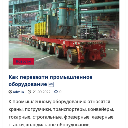
из
экошпона
Новости
Как перевезти промышленное
оборудование ￼
admin
21.09.2022
0
К промышленному оборудованию относятся
краны, погрузчики, транспортеры, конвейеры,
токарные, строгальные, фрезерные, лазерные
станки, холодильное оборудование,