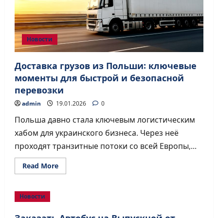
из
Европы
в
Украину
Новости
Доставка грузов из Польши: ключевые
моменты для быстрой и безопасной
перевозки
admin
19.01.2026
0
Польша давно стала ключевым логистическим
хабом для украинского бизнеса. Через неё
проходят транзитные потоки со всей Европы,...
Read
Read More
more
about
Доставка
грузов
Новости
из
Польши:
ключевые
Заказать Автобус на Выпускной от