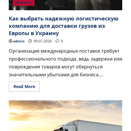
Новости
Как выбрать надежную логистическую
компанию для доставки грузов из
Европы в Украину
admin
09.07.2026
0
Организация международных поставок требует
профессионального подхода, ведь задержки или
повреждения товаров могут обернуться
значительными убытками для бизнеса....
Read
Read More
more
about
Как
выбрать
надежную
логистическую
компанию
для
доставки
грузов