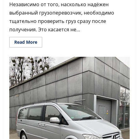
Независимо от того, насколько надёжен
выбранный грузоперевозчик, необходимо
тщательно проверить груз сразу после
получения. Это касается не...
Read
Read More
more
about
Как
правильно
принимать
груз:
чек-
лист
для
проверки