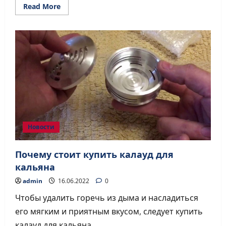
Read
Read More
more
about
Где
оформить
аренду
минивэна
с
водителем
для
комфортной
поездки?
Новости
Почему стоит купить калауд для
кальяна
admin
16.06.2022
0
Чтобы удалить горечь из дыма и насладиться
его мягким и приятным вкусом, следует купить
калауд для кальяна...