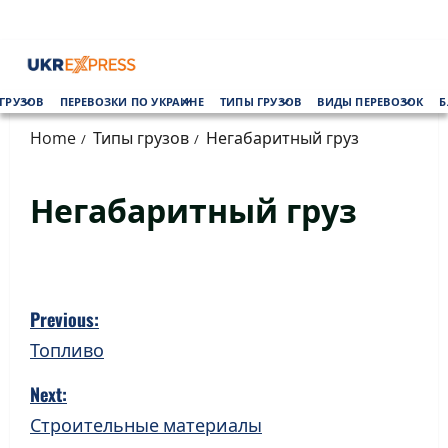
Skip
to
content
Primary
ГРУЗОВ
ПЕРЕВОЗКИ ПО УКРАИНЕ
ТИПЫ ГРУЗОВ
ВИДЫ ПЕРЕВОЗОК
Б
Menu
Home
Типы грузов
Негабаритный груз
Негабаритный груз
P
Previous:
o
Топливо
s
Next:
Строительные материалы
t