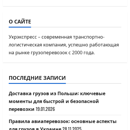
n
a
О САЙТЕ
v
Укрэкспресс – современная транспортно-
i
логистическая компания, успешно работающая
на рынке грузоперевозок с 2000 года.
g
a
ПОСЛЕДНИЕ ЗАПИСИ
t
i
Доставка грузов из Польши: ключевые
моменты для быстрой и безопасной
o
перевозки
19.01.2026
n
Правила авиаперевозок: основные аспекты
для грузов в Украине
28.11.2025