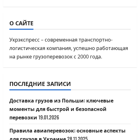
n
a
О САЙТЕ
v
Укрэкспресс – современная транспортно-
i
логистическая компания, успешно работающая
на рынке грузоперевозок с 2000 года.
g
a
ПОСЛЕДНИЕ ЗАПИСИ
t
i
Доставка грузов из Польши: ключевые
моменты для быстрой и безопасной
o
перевозки
19.01.2026
n
Правила авиаперевозок: основные аспекты
для грузов в Украине
28.11.2025