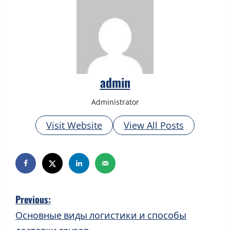
admin
Administrator
Visit Website
View All Posts
P
Previous:
o
Основные виды логистики и способы