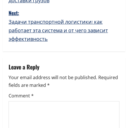
доставки грузов
s
Next:
t
Задачи транспортной логистики: как
n
работает эта система и от чего зависит
a
эффективность
v
i
Leave a Reply
g
Your email address will not be published.
Required
a
fields are marked
*
Comment
*
t
i
o