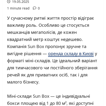
19.05.2025
1 minute read
0
У сучасному ритмі життя простір відіграє
важливу роль. Особливо це стосується
мешканців мегаполісів, де кожен
квадратний метр коштує недешево.
Компанія Sun Box пропонує зручне та
вигідне рішення —
оренда складу в Києві
у
форматі міні-складів. Це ідеальний варіант
для тимчасового чи постійного зберігання
речей як для приватних осіб, так і для
малого бізнесу.
Міні-склади Sun Box — це індивідуальні
бокси площею від 1 до 80 м², які доступні