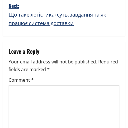
s
Next:
Що таке логістика: суть, завдання та як
t
працює система доставки
n
a
v
Leave a Reply
Your email address will not be published.
Required
i
fields are marked
*
g
Comment
*
a
t
i
o