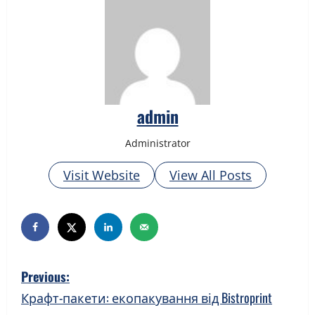
admin
Administrator
Visit Website
View All Posts
P
Previous:
o
Крафт-пакети: екопакування від Bistroprint