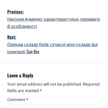
P
Previous:
o
Насіння ячменю: характеристики, переваги
й особливості
s
Next:
t
Оренда складу Київ: сучасні міні-склади від
n
компанії Sun Box
a
v
Leave a Reply
i
Your email address will not be published.
Required
g
fields are marked
*
a
Comment
*