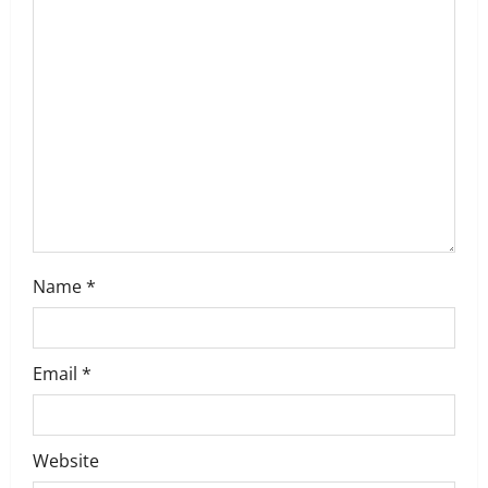
t
i
o
n
Name
*
Email
*
Website