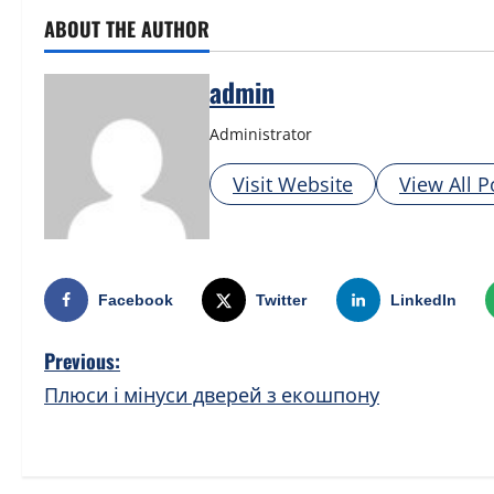
ABOUT THE AUTHOR
admin
Administrator
Visit Website
View All P
Facebook
Twitter
LinkedIn
P
Previous:
Плюси і мінуси дверей з екошпону
o
s