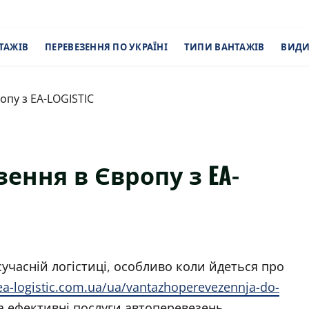
ТАЖІВ
ПЕРЕВЕЗЕННЯ ПО УКРАЇНІ
ТИПИ ВАНТАЖІВ
ВИДИ
опу з EA-LOGISTIC
ення в Європу з EA-
учасній логістиці, особливо коли йдеться про
/ea-logistic.com.ua/ua/vantazhoperevezennja-do-
та ефективні послуги автоперевезень,