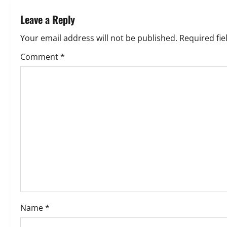
t
Leave a Reply
n
Your email address will not be published.
Required fi
a
Comment
*
v
i
g
a
t
i
o
Name
*
n