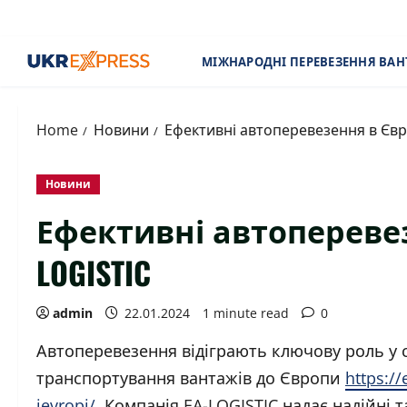
Skip
to
content
МІЖНАРОДНІ ПЕРЕВЕЗЕННЯ ВАН
Home
Новини
Ефективні автоперевезення в Євр
Новини
Ефективні автоперевез
LOGISTIC
admin
22.01.2024
1 minute read
0
Автоперевезення відіграють ключову роль у с
транспортування вантажів до Європи
https:/
ievropi/
. Компанія EA-LOGISTIC надає надійні 