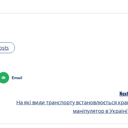
osts
Email
Next
На які види транспорту встановлюється кра
маніпулятор в Україні