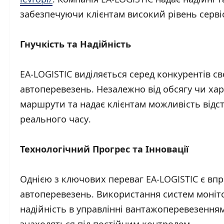
забезпечуючи клієнтам високий рівень сервіс
Гнучкість та Надійність
EA-LOGISTIC виділяється серед конкурентів св
автоперевезень. Незалежно від обсягу чи ха
маршрути та надає клієнтам можливість відс
реального часу.
Технологічний Прогрес та Інновації
Однією з ключових переваг EA-LOGISTIC є вп
автоперевезень. Використання систем моніто
надійність в управлінні вантажоперевезенням
знаходяться під постійним контролем.